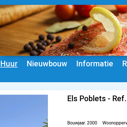
Huur
Nieuwbouw
Informatie
R
Els Poblets - Ref
Bouwjaar: 2000
Woonoppervl