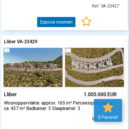
Ref. VA-23427
Expose noemen
Lliber VA-23429
Lliber
1.005.000 EUR
Woonoppervlakte: approx. 165 m² Perceeloppervlakte:
ca. 437 m² Badkamer: 3 Slaapkamer: 3
0 Favoriet
Ref. VA-23429