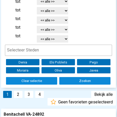
tot
tot
tot
tot
tot
Denia
Els Poblets
Pego
Moraira
Oliva
Javea
Clear selectie
Zoeken
1
2
3
4
Bekijk alle
Geen favorieten geselecteerd
Benitachell VA-24892