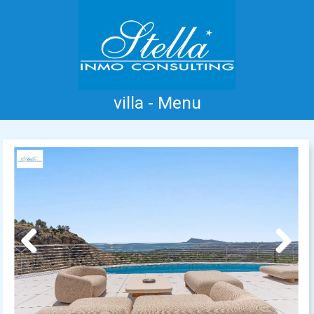
villa - Menu
Home
Costa Blanca
Koop
Huur
Nieuwbouw
Informatie
Referenties
Contact
Previous
Next