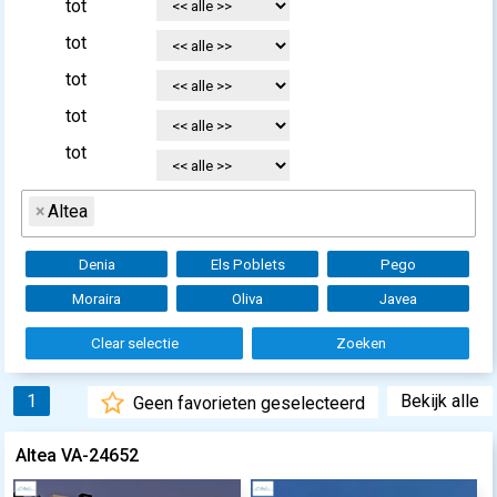
tot
tot
tot
tot
tot
×
Altea
Denia
Els Poblets
Pego
Moraira
Oliva
Javea
Clear selectie
Zoeken
1
Bekijk alle
Geen favorieten geselecteerd
Altea VA-24652