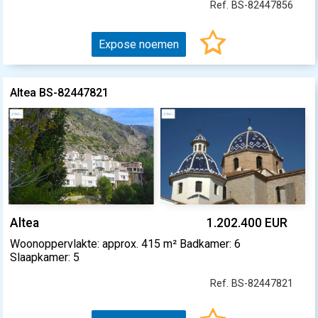
Ref. BS-82447856
Expose noemen
Altea BS-82447821
Altea
1.202.400 EUR
Woonoppervlakte: approx. 415 m² Badkamer: 6
Slaapkamer: 5
Ref. BS-82447821