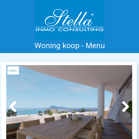
Woning koop - Menu
Home
Costa Blanca
Koop
Huur
Nieuwbouw
Informatie
Referenties
Contact
Previous
Next