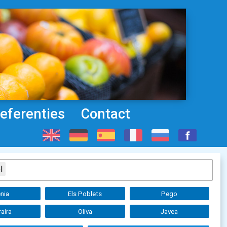
eferenties
Contact
l
nia
Els Poblets
Pego
aira
Oliva
Javea