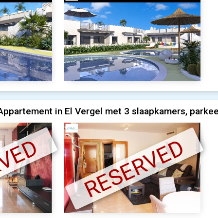
ppartement in El Vergel met 3 slaapkamers, parkee
RVED
RESERVED