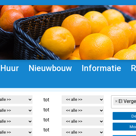
Huur
Nieuwbouw
Informatie
R
tot
×
El Verge
tot
De
tot
Mor
tot