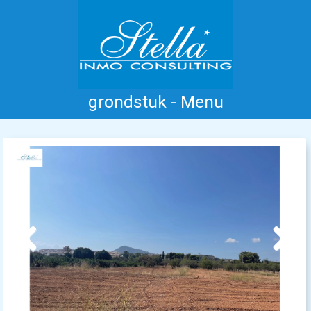
grondstuk - Menu
Home
Costa Blanca
Koop
Huur
Nieuwbouw
Informatie
Referenties
Contact
Previous
Next