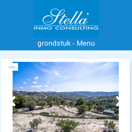
grondstuk - Menu
Home
Costa Blanca
Koop
Huur
Nieuwbouw
Informatie
Referenties
Contact
Previous
Next