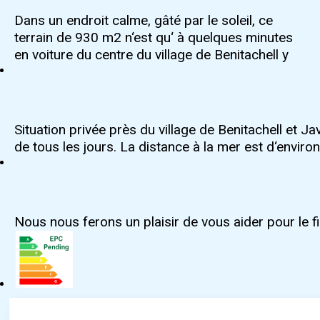
Dans un endroit calme, gâté par le soleil, ce
Javea. La vue magnifique sur la campagne
à couper le souffle. Une propriété optimale qui
terrain de 930 m2 n‘est qu‘ à quelques minutes
environnante, les montagnes, la côte et la mer est
en voiture du centre du village de Benitachell y
Situation privée près du village de Benitachell et J
de tous les jours. La distance à la mer est d‘envir
Nous nous ferons un plaisir de vous aider pour l