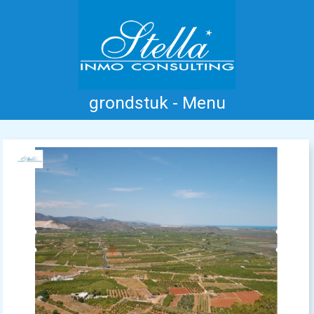
grondstuk - Menu
Home
Costa Blanca
Koop
Huur
Nieuwbouw
Informatie
Referenties
Contact
Previous
Next