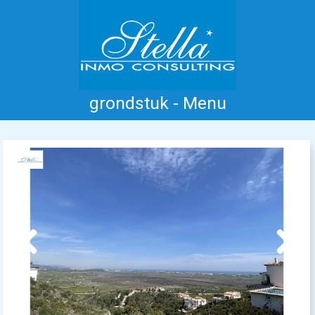
grondstuk - Menu
Home
Costa Blanca
Koop
Huur
Nieuwbouw
Informatie
Referenties
Contact
Previous
Next