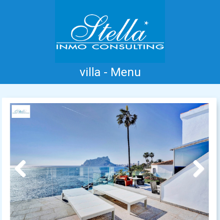
villa - Menu
Home
Costa Blanca
Koop
Huur
Nieuwbouw
Informatie
Referenties
Contact
Previous
Next