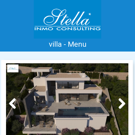
villa - Menu
Home
Costa Blanca
Koop
Huur
Nieuwbouw
Informatie
Referenties
Contact
Previous
Next