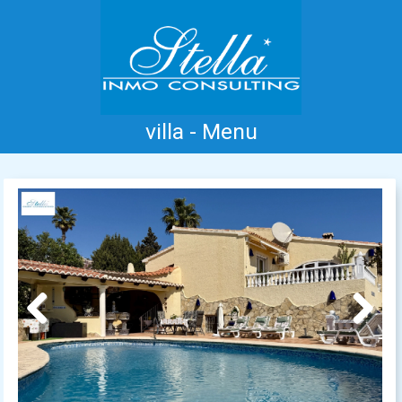
villa - Menu
Home
Costa Blanca
Koop
Huur
Nieuwbouw
Informatie
Referenties
Contact
Previous
Next