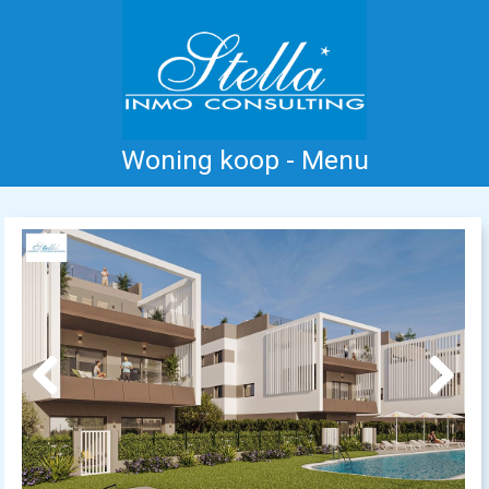
Woning koop - Menu
Home
Costa Blanca
Koop
Huur
Nieuwbouw
Informatie
Referenties
Contact
Previous
Next