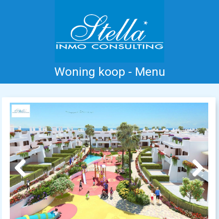
Woning koop - Menu
Home
Costa Blanca
Koop
Huur
Nieuwbouw
Informatie
Referenties
Contact
Previous
Next