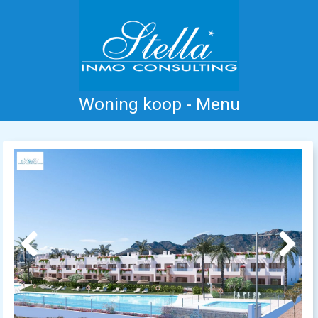
Woning koop - Menu
Home
Costa Blanca
Koop
Huur
Nieuwbouw
Informatie
Referenties
Contact
Previous
Next