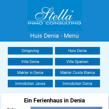
Huis Denia - Menu
Home
Costa Blanca
Koop
Huur
Omgeving
Huis Denia
Nieuwbouw
Informatie
Referenties
Villa Denia
Villa Spanien
Contact
Makler in Denia
Makler Costa Blanca
Immobilien Javea
Immobilien Denia
Ein Ferienhaus in Denia