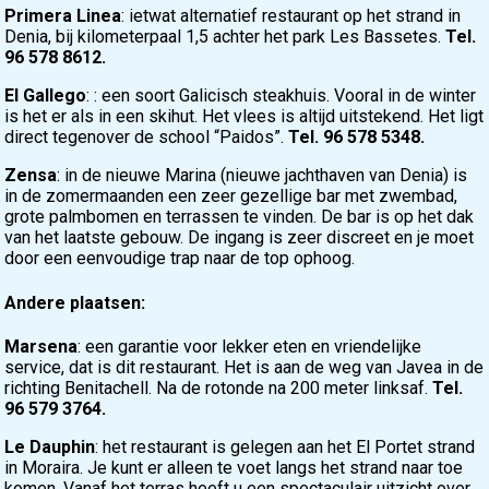
Primera Linea
: ietwat alternatief restaurant op het strand in
Denia, bij kilometerpaal 1,5 achter het park Les Bassetes.
Tel.
96 578 8612.
El Gallego
: : een soort Galicisch steakhuis. Vooral in de winter
is het er als in een skihut. Het vlees is altijd uitstekend. Het ligt
direct tegenover de school “Paidos”.
Tel. 96 578 5348.
Zensa
: in de nieuwe Marina (nieuwe jachthaven van Denia) is
in de zomermaanden een zeer gezellige bar met zwembad,
grote palmbomen en terrassen te vinden. De bar is op het dak
van het laatste gebouw. De ingang is zeer discreet en je moet
door een eenvoudige trap naar de top ophoog.
Andere plaatsen:
Marsena
: een garantie voor lekker eten en vriendelijke
service, dat is dit restaurant. Het is aan de weg van Javea in de
richting Benitachell. Na de rotonde na 200 meter linksaf.
Tel.
96 579 3764.
Le Dauphin
: het restaurant is gelegen aan het El Portet strand
in Moraira. Je kunt er alleen te voet langs het strand naar toe
komen. Vanaf het terras heeft u een spectaculair uitzicht over