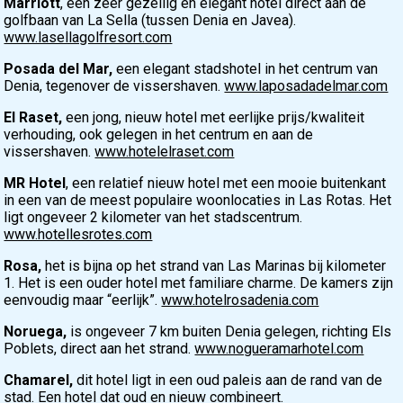
Marriott
, een zeer gezellig en elegant hotel direct aan de
golfbaan van La Sella (tussen Denia en Javea).
www.lasellagolfresort.com
Posada del Mar,
een elegant stadshotel in het centrum van
Denia, tegenover de vissershaven.
www.laposadadelmar.com
El Raset,
een jong, nieuw hotel met eerlijke prijs/kwaliteit
verhouding, ook gelegen in het centrum en aan de
vissershaven.
www.hotelelraset.com
MR Hotel
, een relatief nieuw hotel met een mooie buitenkant
in een van de meest populaire woonlocaties in Las Rotas. Het
ligt ongeveer 2 kilometer van het stadscentrum.
www.hotellesrotes.com
Rosa,
het is bijna op het strand van Las Marinas bij kilometer
1. Het is een ouder hotel met familiare charme. De kamers zijn
eenvoudig maar “eerlijk”.
www.hotelrosadenia.com
Noruega,
is ongeveer 7 km buiten Denia gelegen, richting Els
Poblets, direct aan het strand.
www.nogueramarhotel.com
Chamarel,
dit hotel ligt in een oud paleis aan de rand van de
stad. Een hotel dat oud en nieuw combineert.