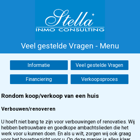
Veel gestelde Vragen - Menu
Home
Costa Blanca
Koop
Huur
Informatie
Veel gestelde Vragen
Nieuwbouw
Informatie
Referenties
Financiering
Verkoopsproces
Contact
Rondom koop/verkoop van een huis
Verbouwen/renoveren
U hoeft niet bang te zijn voor verbouwingen of renovaties. Wij
hebben betrouwbare en goedkope ambachtslieden die het
werk voor u kunnen doen. En als u wilt, zorgen wij ook graag
voor het bouwtoezicht voor u. Op deze manier is alles klaar