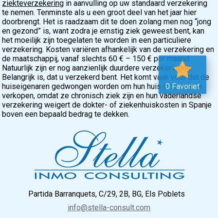
ziekteverzekering
in aanvulling op uw standaard verzekering
te nemen. Tenminste als u een groot deel van het jaar hier
doorbrengt. Het is raadzaam dit te doen zolang men nog “jong
en gezond” is, want zodra je ernstig ziek geweest bent, kan
het moeilijk zijn toegelaten te worden in een particuliere
verzekering. Kosten variëren afhankelijk van de verzekering en
de maatschappij, vanaf slechts 60 € – 150 € per maand.
Natuurlijk zijn er nog aanzienlijk duurdere verzekeringen.
Belangrijk is, dat u verzekerd bent. Het komt vaak voor dat de
huiseigenaren gedwongen worden om hun huis in Spanje te
0 Favoriet
verkopen, omdat ze chronisch ziek zijn en hun vaderlandse
verzekering weigert de dokter- of ziekenhuiskosten in Spanje
boven een bepaald bedrag te dekken.
Partida Barranquets, C/29, 2B, BG, Els Poblets
info@stella-consult.com