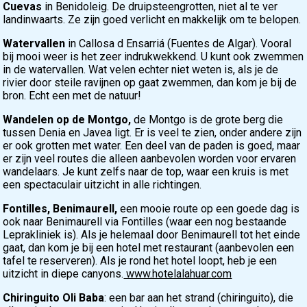
Cuevas
in Benidoleig. De druipsteengrotten, niet al te ver
landinwaarts. Ze zijn goed verlicht en makkelijk om te belopen.
Watervallen
in Callosa d Ensarriá (Fuentes de Algar). Vooral
bij mooi weer is het zeer indrukwekkend. U kunt ook zwemmen
in de watervallen. Wat velen echter niet weten is, als je de
rivier door steile ravijnen op gaat zwemmen, dan kom je bij de
bron. Echt een met de natuur!
Wandelen op de Montgo,
de Montgo is de grote berg die
tussen Denia en Javea ligt. Er is veel te zien, onder andere zijn
er ook grotten met water. Een deel van de paden is goed, maar
er zijn veel routes die alleen aanbevolen worden voor ervaren
wandelaars. Je kunt zelfs naar de top, waar een kruis is met
een spectaculair uitzicht in alle richtingen.
Fontilles,
Benimaurell,
een mooie route op een goede dag is
ook naar Benimaurell via Fontilles (waar een nog bestaande
Leprakliniek is). Als je helemaal door Benimaurell tot het einde
gaat, dan kom je bij een hotel met restaurant (aanbevolen een
tafel te reserveren). Als je rond het hotel loopt, heb je een
uitzicht in diepe canyons.
www.hotelalahuar.com
Chiringuito Oli Baba
: een bar aan het strand (chiringuito), die