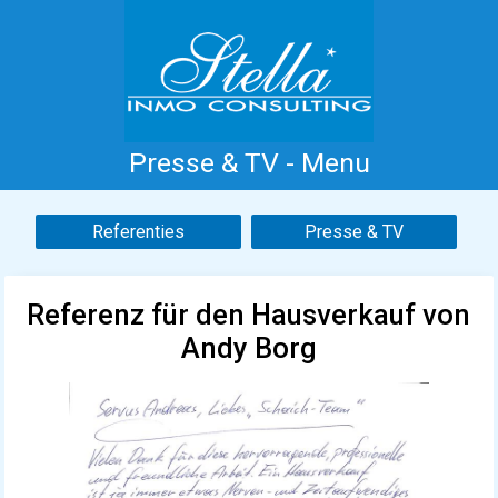
Presse & TV - Menu
Home
Costa Blanca
Koop
Huur
Referenties
Presse & TV
Nieuwbouw
Informatie
Referenties
Contact
Referenz für den Hausverkauf von
Andy Borg