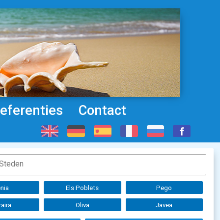
eferenties
Contact
nia
Els Poblets
Pego
aira
Oliva
Javea