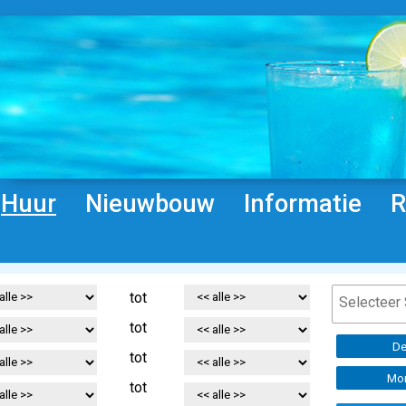
Huur
Nieuwbouw
Informatie
R
tot
tot
De
tot
Mor
tot