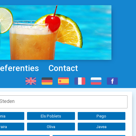
eferenties
Contact
nia
Els Poblets
Pego
aira
Oliva
Javea