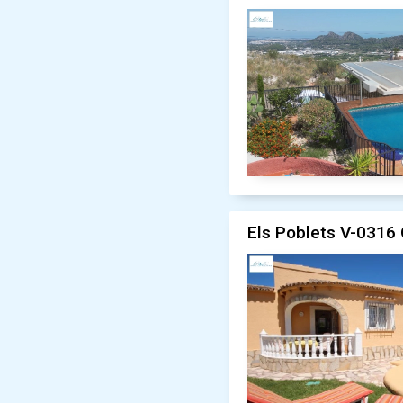
Els Poblets V-0316 