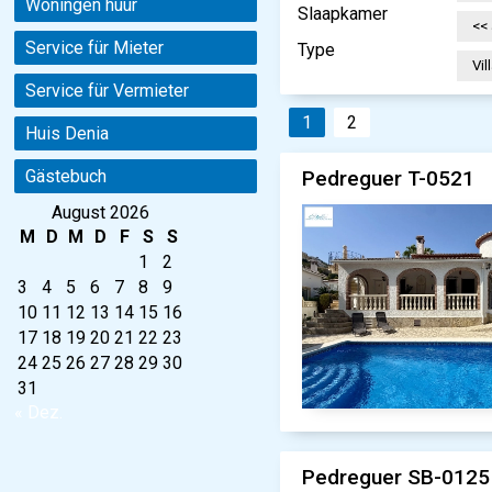
Woningen huur
Slaapkamer
Service für Mieter
Type
Service für Vermieter
1
2
Huis Denia
Pedreguer T-0521
Gästebuch
August 2026
M
D
M
D
F
S
S
1
2
3
4
5
6
7
8
9
10
11
12
13
14
15
16
17
18
19
20
21
22
23
24
25
26
27
28
29
30
31
« Dez.
Pedreguer SB-0125