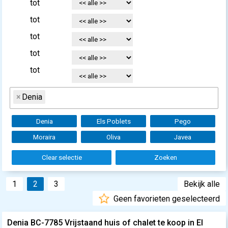
tot
tot
tot
tot
tot
×
Denia
Denia
Els Poblets
Pego
Moraira
Oliva
Javea
Clear selectie
Zoeken
1
2
3
Bekijk alle
Geen favorieten geselecteerd
Denia BC-7785 Vrijstaand huis of chalet te koop in El