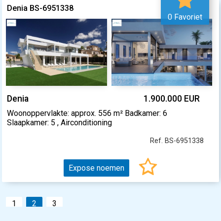
Denia BS-6951338
0 Favoriet
Denia
1.900.000 EUR
Woonoppervlakte: approx. 556 m² Badkamer: 6
Slaapkamer: 5 , Airconditioning
Ref. BS-6951338
Expose noemen
1
2
3