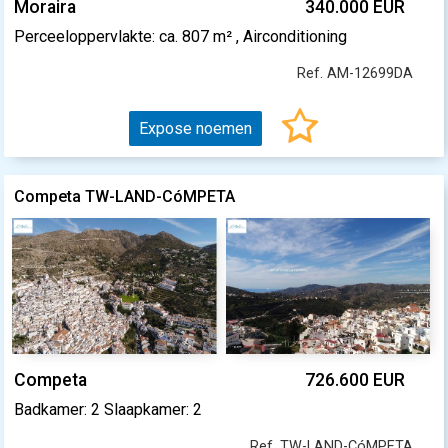
Moraira
340.000 EUR
Perceeloppervlakte: ca. 807 m² , Airconditioning
Ref. AM-12699DA
Expose noemen
Competa TW-LAND-CóMPETA
Competa
726.600 EUR
Badkamer: 2 Slaapkamer: 2
Ref. TW-LAND-CóMPETA