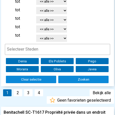
tot
tot
tot
tot
tot
Denia
Els Poblets
Pego
Moraira
Oliva
Javea
Clear selectie
Zoeken
1
2
3
4
Bekijk alle
Geen favorieten geselecteerd
Benitachell SC-T1617 Propriété privée dans un endroit